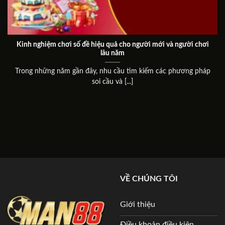
Kinh nghiệm chơi số đề hiệu quả cho người mới và người chơi
lâu năm
Trong những năm gần đây, nhu cầu tìm kiếm các phương pháp
soi cầu và [...]
Sảnh thể thao tại Man88
Nổ hũ
Kho nổ hũ hội tụ hàng trăm tựa game từ PG Soft, JILI,
Pragmatic Play với jackpot tiến bộ liên tục tăng. Đồ họa
VỀ CHÚNG TÔI
đẹp mắt, hiệu ứng sống động và nhiều tính năng bonus giúp
người chơi dễ dàng “về bờ”. Nhiều thành viên đã trúng
Giới thiệu
jackpot hàng trăm triệu chỉ sau vài vòng quay tại Man88.
Điều khoản điều kiện