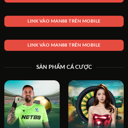
LINK VÀO MAN88 TRÊN MOBILE
LINK VÀO MAN88 TRÊN MOBILE
SẢN PHẨM CÁ CƯỢC