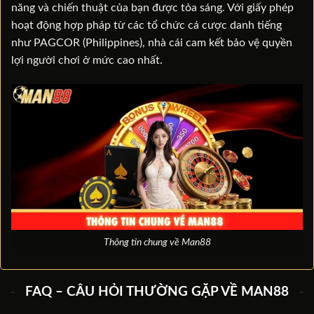
năng và chiến thuật của bạn được tỏa sáng. Với giấy phép
hoạt động hợp pháp từ các tổ chức cá cược danh tiếng
như PAGCOR (Philippines), nhà cái cam kết bảo vệ quyền
lợi người chơi ở mức cao nhất.
Thông tin chung về Man88
Tại sao Man88 trở thành lựa chọn số 1 năm
FAQ – CÂU HỎI THƯỜNG GẶP VỀ MAN88
2026?