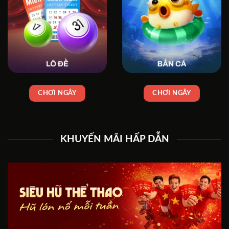
CHƠI NGÂY
CHƠI NGÂY
KHUYẾN MÃI HẤP DẪN