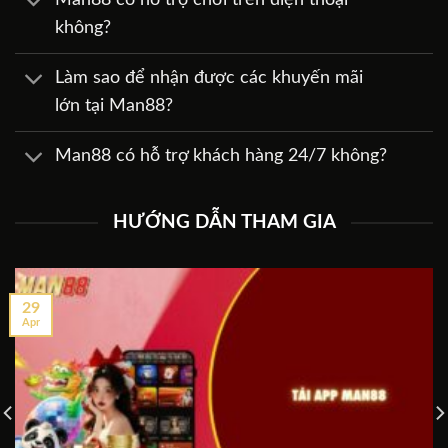
máy tính và điện thoại. Tốc độ tải trang nhanh, không lag
ngay cả giờ cao điểm. Ứng dụng di động của nhà cái được
không?
tối ưu hoàn hảo, giúp người chơi cá cược mọi lúc mọi nơi
mà không bỏ lỡ bất kỳ kèo hot nào. Hơn 75% thành viên
Làm sao để nhận được các khuyến mãi
đánh giá cao sự tiện lợi này.
lớn tại Man88?
Hệ thống bảo mật tiên tiến và thanh toán nhanh chóng
Man88 có hỗ trợ khách hàng 24/7 không?
Man88 áp dụng công nghệ mã hóa SSL 256-bit, tương
đương tiêu chuẩn ngân hàng. Nạp rút tiền hỗ trợ đa dạng
HƯỚNG DẪN THAM GIA
phương thức (ngân hàng, ví điện tử, tiền ảo) với thời gian
xử lý chỉ từ 3-15 phút. Nhà cái cam kết không thu phí ẩn và
minh bạch tuyệt đối trong mọi giao dịch.
29
Apr