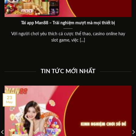
Tải app Man88 – Trải nghiệm mượt mà mọi thiết bị
Điểm nổi bật của Man88
Với người chơi yêu thích cá cược thể thao, casino online hay
slot game, việc [...]
Hệ sinh thái game đa dạng tại Man88
Man88 sở hữu hệ sinh thái game phong phú, đáp ứng mọi
nhu cầu giải trí và cá cược của người chơi.
TIN TỨC MỚI NHẤT
Thể thao
Sảnh thể thao cung cấp hơn 5000 trận đấu mỗi tuần với đa
dạng kèo chấp, tài xỉu, kèo rung, tỷ số chính xác. Hệ thống
23
May
livestream một số trận đấu quan trọng giúp bet thủ theo
dõi và đặt cược realtime. Tỷ lệ kèo cạnh tranh cùng công cụ
thống kê chi tiết là điểm mạnh lớn của sảnh thể thao
Man88.