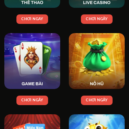
CHƠI NGAY
CHƠI NGÂY
CHƠI NGÂY
CHƠI NGÂY